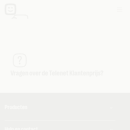
Extra diensten voor Telenet toestellen
Vragen over de Telenet Klantenprijs?
Producten
Combo's
Hulp en contact