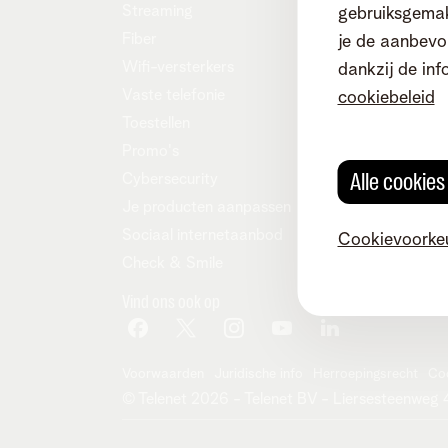
Streaming
Overn
gebruiksgemak
Fiber
Onze c
je de aanbevol
Wifi-versterkers
Tarieve
dankzij de inf
Vaste telefonie
cookiebeleid
Toestellen
Promo's
Alle cookie
Cybersecurity
Je producten aanpassen
Sociaal internetaanbod
Cookievoorke
Check & Smile
Vind ons ook op
Voorwaarden
Juridische info
Herroepingsrecht
Co
© Telenet 2026 - Telenet BV - Liersesteenwe