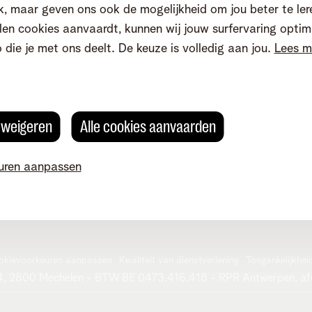
ame
Storingen
, maar geven ons ook de mogelijkheid om jou beter te ler
ommunity
Je gegevens aanpassen
en cookies aanvaardt, kunnen wij jouw surfervaring optim
n
o die je met ons deelt. De keuze is volledig aan jou.
Lees m
s weigeren
Alle cookies aanvaarden
uren aanpassen
okievoorkeuren aanpassen
Kwaliteit van dienstverlening
Toegankelijkhei
g 4, 2800 Mechelen - BTW BE 0473.416.418 - RPR Antwerpen, af