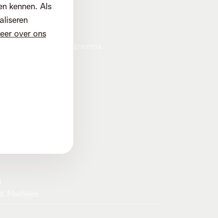
Careers
en kennen. Als
Privacybeleid
aliseren
Cookiebeleid
eer over ons
Heartware programma
d
d. Mechelen