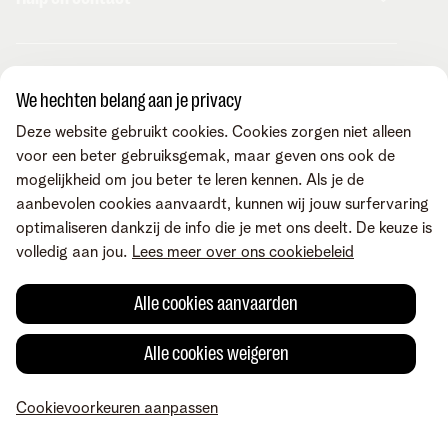
Internet
Mobiel
Telenet TV
MyTelenet-app
Klantenservice
Streaming
Contacteer ons
We hechten belang aan je privacy
Fiber
Verhuizen
Wifi-versterkers
Easy Switch
Internet
Deze website gebruikt cookies. Cookies zorgen niet alleen
Corporate
Vaste telefonie
Overname
Mobiel en vast
voor een beter gebruiksgemak, maar geven ons ook de
Toestellen
Onze community
TV en entertainment
mogelijkheid om jou beter te leren kennen. Als je de
Promo's
Tarieven
Aanrekeningen
aanbevolen cookies aanvaardt, kunnen wij jouw surfervaring
Over Telenet
Cybersecurity
Vind ons ook op
Storingen
optimaliseren dankzij de info die je met ons deelt. De keuze is
Pers
Je producten aanpassen
Je gegevens aanpassen
volledig aan jou.
Lees meer over ons cookiebeleid
Investor relations
Sociaal internetaanbod
Duurzaamheid
Check & Smile
Voorwaarden
Juridische info
Herroepingsrecht
Cookievoorkeuren
Alle cookies aanvaarden
Careers
aanpassen
Kwaliteit van dienstverlening
Toegankelijkheid
Privacybeleid
© Telenet 2026 - Telenet BV - Liersesteenweg 4, 2800 Mechelen -
Alle cookies weigeren
Cookiebeleid
BTW BE 0473.416.418 - RPR Antwerpen, afd. Mechelen
Heartware programma
Cookievoorkeuren aanpassen