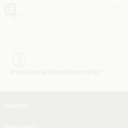
Extra diensten voor Telenet toestellen
Vragen over de Telenet Klantenprijs?
Producten
Combo's
Hulp en contact