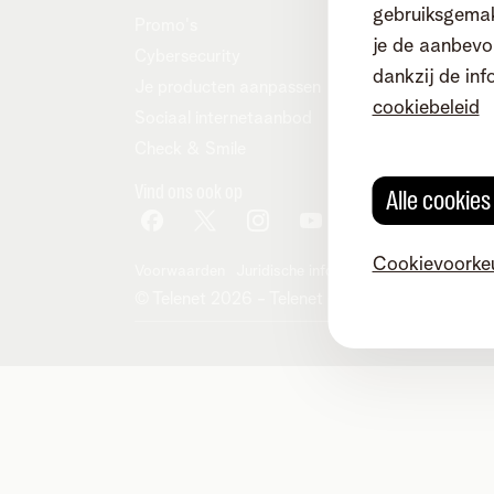
gebruiksgemak
Promo's
je de aanbevol
Cybersecurity
dankzij de inf
Je producten aanpassen
cookiebeleid
Sociaal internetaanbod
Check & Smile
Vind ons ook op
Alle cookie
Cookievoorke
Voorwaarden
Juridische info
Herroepingsrecht
Co
© Telenet 2026 - Telenet BV - Liersesteenwe