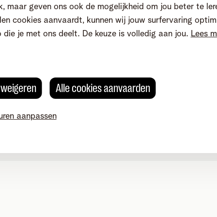
, maar geven ons ook de mogelijkheid om jou beter te ler
en cookies aanvaardt, kunnen wij jouw surfervaring optim
o die je met ons deelt. De keuze is volledig aan jou.
Lees m
s weigeren
Alle cookies aanvaarden
uren aanpassen
okievoorkeuren aanpassen
Kwaliteit van dienstverlening
Toegankelijkhei
g 4, 2800 Mechelen - BTW BE 0473.416.418 - RPR Antwerpen, af