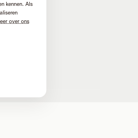
en kennen. Als
aliseren
eer over ons
d
d. Mechelen