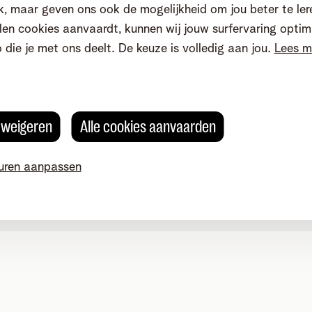
, maar geven ons ook de mogelijkheid om jou beter te ler
en cookies aanvaardt, kunnen wij jouw surfervaring optim
o die je met ons deelt. De keuze is volledig aan jou.
Lees m
s weigeren
Alle cookies aanvaarden
uren aanpassen
okievoorkeuren aanpassen
Kwaliteit van dienstverlening
Toegankelijkhei
g 4, 2800 Mechelen - BTW BE 0473.416.418 - RPR Antwerpen, af