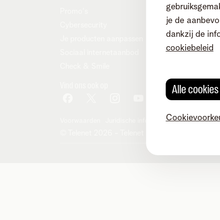
gebruiksgemak
Promo's
je de aanbevol
Cybersecurity
dankzij de inf
Je producten aanpassen
cookiebeleid
Sociaal internetaanbod
Check & Smile
Vind ons ook op
Alle cookie
Cookievoorke
Voorwaarden
Juridische info
Herroepingsrecht
Co
© Telenet 2026 - Telenet BV - Liersesteenwe