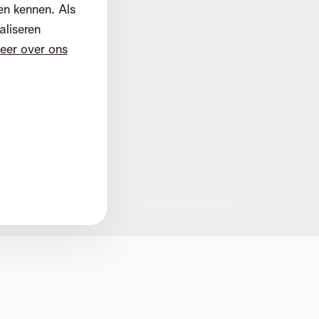
en kennen. Als
aliseren
eer over ons
d
d. Mechelen