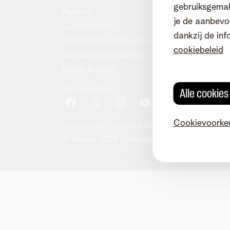
gebruiksgemak
Promo's
je de aanbevol
Cybersecurity
dankzij de inf
Je producten aanpassen
cookiebeleid
Sociaal internetaanbod
Check & Smile
Vind ons ook op
Alle cookie
Cookievoorke
Voorwaarden
Juridische info
Herroepingsrecht
Co
© Telenet 2026 - Telenet BV - Liersesteenwe