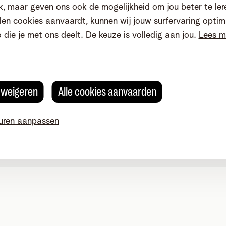
, maar geven ons ook de mogelijkheid om jou beter te ler
en cookies aanvaardt, kunnen wij jouw surfervaring optim
o die je met ons deelt. De keuze is volledig aan jou.
Lees m
s weigeren
Alle cookies aanvaarden
uren aanpassen
okievoorkeuren aanpassen
Kwaliteit van dienstverlening
Toegankelijkhei
g 4, 2800 Mechelen - BTW BE 0473.416.418 - RPR Antwerpen, af