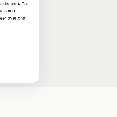
en kennen. Als
aliseren
eer over ons
d
d. Mechelen