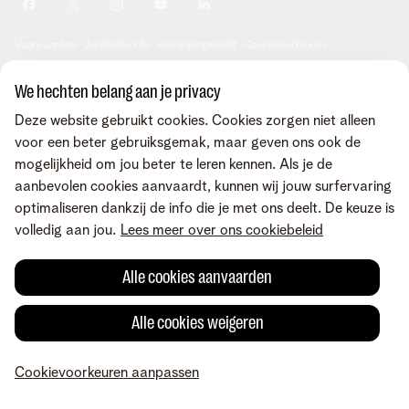
Je producten aanpassen
Je gegevens aanpassen
Investor relations
Sociaal internetaanbod
Duurzaamheid
Check & Smile
Voorwaarden
Juridische info
Herroepingsrecht
Cookievoorkeuren
Careers
aanpassen
Kwaliteit van dienstverlening
Toegankelijkheid
Privacybeleid
© Telenet 2026 - Telenet BV - Liersesteenweg 4, 2800 Mechelen -
We hechten belang aan je privacy
Cookiebeleid
BTW BE 0473.416.418 - RPR Antwerpen, afd. Mechelen
Deze website gebruikt cookies. Cookies zorgen niet alleen
Heartware programma
voor een beter gebruiksgemak, maar geven ons ook de
mogelijkheid om jou beter te leren kennen. Als je de
aanbevolen cookies aanvaardt, kunnen wij jouw surfervaring
optimaliseren dankzij de info die je met ons deelt. De keuze is
volledig aan jou.
Lees meer over ons cookiebeleid
Alle cookies aanvaarden
Alle cookies weigeren
Cookievoorkeuren aanpassen