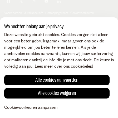
Je producten aanpassen
Je gegevens aanpassen
Investor relations
Sociaal internetaanbod
Duurzaamheid
Check & Smile
Voorwaarden
Juridische info
Herroepingsrecht
Cookievoorkeuren
Careers
aanpassen
Kwaliteit van dienstverlening
Toegankelijkheid
Privacybeleid
© Telenet 2026 - Telenet BV - Liersesteenweg 4, 2800 Mechelen -
We hechten belang aan je privacy
Cookiebeleid
BTW BE 0473.416.418 - RPR Antwerpen, afd. Mechelen
Deze website gebruikt cookies. Cookies zorgen niet alleen
Heartware programma
voor een beter gebruiksgemak, maar geven ons ook de
mogelijkheid om jou beter te leren kennen. Als je de
aanbevolen cookies aanvaardt, kunnen wij jouw surfervaring
optimaliseren dankzij de info die je met ons deelt. De keuze is
volledig aan jou.
Lees meer over ons cookiebeleid
Alle cookies aanvaarden
Alle cookies weigeren
Cookievoorkeuren aanpassen