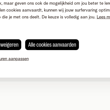
, maar geven ons ook de mogelijkheid om jou beter te ler
en cookies aanvaardt, kunnen wij jouw surfervaring optim
o die je met ons deelt. De keuze is volledig aan jou.
Lees m
s weigeren
Alle cookies aanvaarden
uren aanpassen
okievoorkeuren aanpassen
Kwaliteit van dienstverlening
Toegankelijkhei
g 4, 2800 Mechelen - BTW BE 0473.416.418 - RPR Antwerpen, af