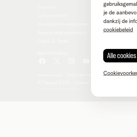
gebruiksgemak
Promo's
je de aanbevol
Cybersecurity
dankzij de inf
Je producten aanpassen
cookiebeleid
Sociaal internetaanbod
Check & Smile
Vind ons ook op
Alle cookie
Cookievoorke
Voorwaarden
Juridische info
Herroepingsrecht
Co
© Telenet 2026 - Telenet BV - Liersesteenwe