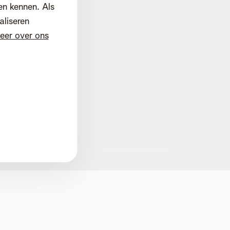
en kennen. Als
aliseren
eer over ons
d
d. Mechelen