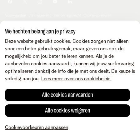
Je producten aanpassen
Je gegevens aanpassen
Investor relations
Sociaal internetaanbod
Duurzaamheid
Check & Smile
Voorwaarden
Juridische info
Herroepingsrecht
Cookievoorkeuren
Careers
aanpassen
Kwaliteit van dienstverlening
Toegankelijkheid
Privacybeleid
© Telenet 2026 - Telenet BV - Liersesteenweg 4, 2800 Mechelen -
We hechten belang aan je privacy
Cookiebeleid
BTW BE 0473.416.418 - RPR Antwerpen, afd. Mechelen
Deze website gebruikt cookies. Cookies zorgen niet alleen
Heartware programma
voor een beter gebruiksgemak, maar geven ons ook de
mogelijkheid om jou beter te leren kennen. Als je de
aanbevolen cookies aanvaardt, kunnen wij jouw surfervaring
optimaliseren dankzij de info die je met ons deelt. De keuze is
volledig aan jou.
Lees meer over ons cookiebeleid
Alle cookies aanvaarden
Alle cookies weigeren
Cookievoorkeuren aanpassen