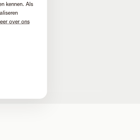
en kennen. Als
aliseren
eer over ons
d
d. Mechelen