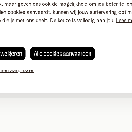
, maar geven ons ook de mogelijkheid om jou beter te ler
en cookies aanvaardt, kunnen wij jouw surfervaring optim
o die je met ons deelt. De keuze is volledig aan jou.
Lees m
s weigeren
Alle cookies aanvaarden
uren aanpassen
okievoorkeuren aanpassen
Kwaliteit van dienstverlening
Toegankelijkhei
g 4, 2800 Mechelen - BTW BE 0473.416.418 - RPR Antwerpen, af