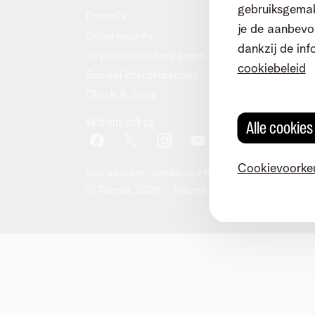
gebruiksgemak
Promo's
je de aanbevol
Cybersecurity
dankzij de inf
Je producten aanpassen
cookiebeleid
Sociaal internetaanbod
Check & Smile
Vind ons ook op
Alle cookie
Cookievoorke
Voorwaarden
Juridische info
Herroepingsrecht
Co
© Telenet 2026 - Telenet BV - Liersesteenwe