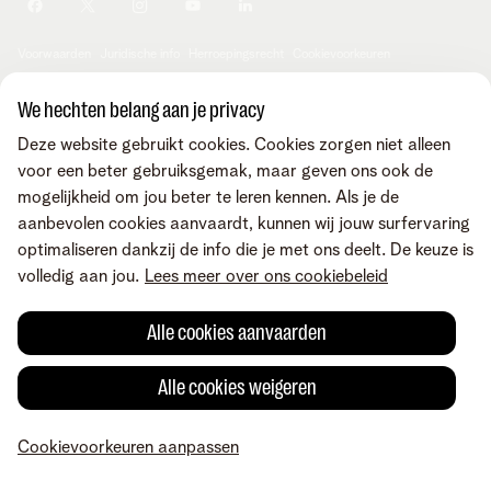
Je producten aanpassen
Je gegevens aanpassen
Investor relations
Sociaal internetaanbod
Duurzaamheid
Check & Smile
Voorwaarden
Juridische info
Herroepingsrecht
Cookievoorkeuren
Careers
aanpassen
Kwaliteit van dienstverlening
Toegankelijkheid
Privacybeleid
© Telenet 2026 - Telenet BV - Liersesteenweg 4, 2800 Mechelen -
We hechten belang aan je privacy
Cookiebeleid
BTW BE 0473.416.418 - RPR Antwerpen, afd. Mechelen
Deze website gebruikt cookies. Cookies zorgen niet alleen
Heartware programma
voor een beter gebruiksgemak, maar geven ons ook de
mogelijkheid om jou beter te leren kennen. Als je de
aanbevolen cookies aanvaardt, kunnen wij jouw surfervaring
optimaliseren dankzij de info die je met ons deelt. De keuze is
volledig aan jou.
Lees meer over ons cookiebeleid
Alle cookies aanvaarden
Alle cookies weigeren
Cookievoorkeuren aanpassen