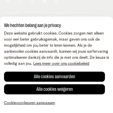
Je producten aanpassen
Je gegevens aanpassen
Investor relations
Sociaal internetaanbod
Duurzaamheid
Check & Smile
Voorwaarden
Juridische info
Herroepingsrecht
Cookievoorkeuren
Careers
aanpassen
Kwaliteit van dienstverlening
Toegankelijkheid
Privacybeleid
© Telenet 2026 - Telenet BV - Liersesteenweg 4, 2800 Mechelen -
We hechten belang aan je privacy
Cookiebeleid
BTW BE 0473.416.418 - RPR Antwerpen, afd. Mechelen
Deze website gebruikt cookies. Cookies zorgen niet alleen
Heartware programma
voor een beter gebruiksgemak, maar geven ons ook de
mogelijkheid om jou beter te leren kennen. Als je de
aanbevolen cookies aanvaardt, kunnen wij jouw surfervaring
optimaliseren dankzij de info die je met ons deelt. De keuze is
volledig aan jou.
Lees meer over ons cookiebeleid
Alle cookies aanvaarden
Alle cookies weigeren
Cookievoorkeuren aanpassen