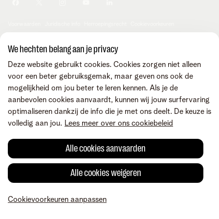
Je producten aanpassen
Je gegevens aanpassen
Investor relations
Sociaal internetaanbod
Duurzaamheid
Check & Smile
Voorwaarden
Juridische info
Herroepingsrecht
Cookievoorkeuren
Careers
aanpassen
Kwaliteit van dienstverlening
Toegankelijkheid
Privacybeleid
© Telenet 2026 - Telenet BV - Liersesteenweg 4, 2800 Mechelen -
We hechten belang aan je privacy
Cookiebeleid
BTW BE 0473.416.418 - RPR Antwerpen, afd. Mechelen
Deze website gebruikt cookies. Cookies zorgen niet alleen
Heartware programma
voor een beter gebruiksgemak, maar geven ons ook de
mogelijkheid om jou beter te leren kennen. Als je de
aanbevolen cookies aanvaardt, kunnen wij jouw surfervaring
optimaliseren dankzij de info die je met ons deelt. De keuze is
volledig aan jou.
Lees meer over ons cookiebeleid
Alle cookies aanvaarden
Alle cookies weigeren
Cookievoorkeuren aanpassen