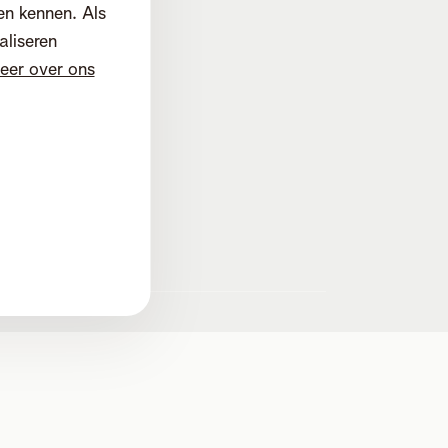
en kennen. Als
aliseren
eer over ons
d
d. Mechelen