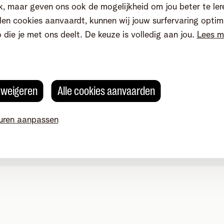
, maar geven ons ook de mogelijkheid om jou beter te ler
en cookies aanvaardt, kunnen wij jouw surfervaring optim
o die je met ons deelt. De keuze is volledig aan jou.
Lees m
s weigeren
Alle cookies aanvaarden
uren aanpassen
okievoorkeuren aanpassen
Kwaliteit van dienstverlening
Toegankelijkhei
g 4, 2800 Mechelen - BTW BE 0473.416.418 - RPR Antwerpen, af