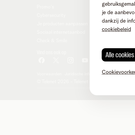
gebruiksgemak
Promo's
je de aanbevol
Cybersecurity
dankzij de inf
Je producten aanpassen
cookiebeleid
Sociaal internetaanbod
Check & Smile
Vind ons ook op
Alle cookie
Cookievoorke
Voorwaarden
Juridische info
Herroepingsrecht
Co
© Telenet 2026 - Telenet BV - Liersesteenwe