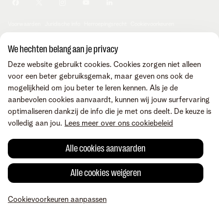
Je producten aanpassen
Je gegevens aanpassen
Investor relations
Sociaal internetaanbod
Duurzaamheid
Check & Smile
Voorwaarden
Juridische info
Herroepingsrecht
Cookievoorkeuren
Careers
aanpassen
Kwaliteit van dienstverlening
Toegankelijkheid
Privacybeleid
© Telenet 2026 - Telenet BV - Liersesteenweg 4, 2800 Mechelen -
We hechten belang aan je privacy
Cookiebeleid
BTW BE 0473.416.418 - RPR Antwerpen, afd. Mechelen
Deze website gebruikt cookies. Cookies zorgen niet alleen
Heartware programma
voor een beter gebruiksgemak, maar geven ons ook de
mogelijkheid om jou beter te leren kennen. Als je de
aanbevolen cookies aanvaardt, kunnen wij jouw surfervaring
optimaliseren dankzij de info die je met ons deelt. De keuze is
volledig aan jou.
Lees meer over ons cookiebeleid
Alle cookies aanvaarden
Alle cookies weigeren
Cookievoorkeuren aanpassen