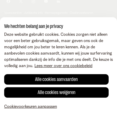
Je producten aanpassen
Je gegevens aanpassen
Investor relations
Sociaal internetaanbod
Duurzaamheid
Check & Smile
Voorwaarden
Juridische info
Herroepingsrecht
Cookievoorkeuren
Careers
aanpassen
Kwaliteit van dienstverlening
Toegankelijkheid
Privacybeleid
© Telenet 2026 - Telenet BV - Liersesteenweg 4, 2800 Mechelen -
We hechten belang aan je privacy
Cookiebeleid
BTW BE 0473.416.418 - RPR Antwerpen, afd. Mechelen
Deze website gebruikt cookies. Cookies zorgen niet alleen
Heartware programma
voor een beter gebruiksgemak, maar geven ons ook de
mogelijkheid om jou beter te leren kennen. Als je de
aanbevolen cookies aanvaardt, kunnen wij jouw surfervaring
optimaliseren dankzij de info die je met ons deelt. De keuze is
volledig aan jou.
Lees meer over ons cookiebeleid
Alle cookies aanvaarden
Alle cookies weigeren
Cookievoorkeuren aanpassen