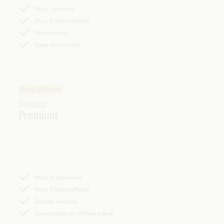
Max. 1 scherm
Max. 2 kijkprofielen
Met reclame
Geen downloads
Meest gekozen
Streamz
Premium
Max. 4 schermen
Max. 5 kijkprofielen
Zonder reclame
Downloaden en offline kijken