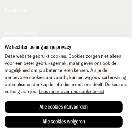
Disney+, YouTube Premium en Netflix. Enkel geldig op
Producten
maandproducten. De korting wordt automatisch
verrekend op je aanrekening.
Combo's
Hulp en contact
Internet
Mobiel
We hechten belang aan je privacy
Telenet TV
MyTelenet-app
Klantenservice
Streaming
Deze website gebruikt cookies. Cookies zorgen niet alleen
Contacteer ons
Fiber
voor een beter gebruiksgemak, maar geven ons ook de
Verhuizen
Wifi-versterkers
mogelijkheid om jou beter te leren kennen. Als je de
Easy Switch
Internet
Corporate
Vaste telefonie
aanbevolen cookies aanvaardt, kunnen wij jouw surfervaring
Overname
Mobiel en vast
Toestellen
optimaliseren dankzij de info die je met ons deelt. De keuze is
Onze community
TV en entertainment
Promo's
volledig aan jou.
Lees meer over ons cookiebeleid
Tarieven
Aanrekeningen
Over Telenet
Cybersecurity
Vind ons ook op
Storingen
Pers
Je producten aanpassen
Alle cookies aanvaarden
Je gegevens aanpassen
Investor relations
Sociaal internetaanbod
Duurzaamheid
Check & Smile
Voorwaarden
Juridische info
Herroepingsrecht
Cookievoorkeuren
Alle cookies weigeren
Careers
aanpassen
Kwaliteit van dienstverlening
Toegankelijkheid
Privacybeleid