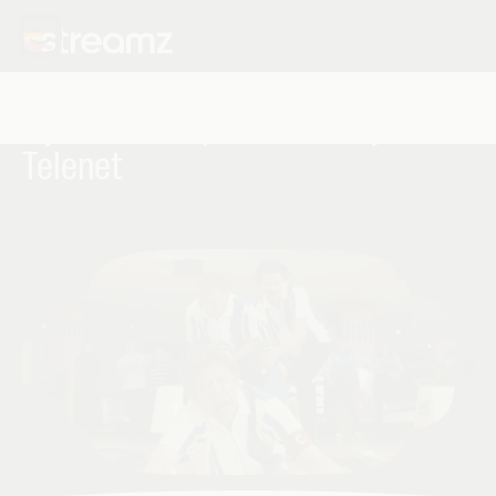
Kijk
STR!KE
op Streamz bij
Telenet