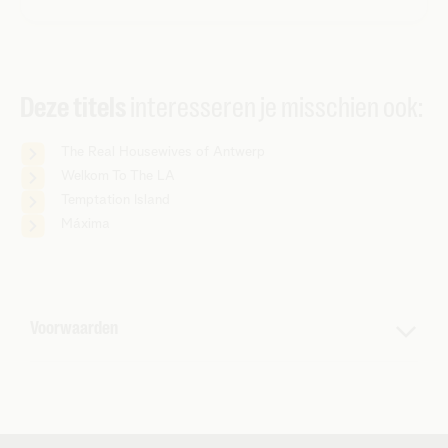
Deze titels
interesseren je misschien ook:
The Real Housewives of Antwerp
Welkom To The LA
Temptation Island
Máxima
Voorwaarden
*Geniet van 5% exclusieve combinatiekorting.
Combineer je 2 of meer streamingdiensten bij Telenet?
Dan geniet je standaard van 5% korting op beide
diensten. Geldig op Streamz, Play Sports, Play More,