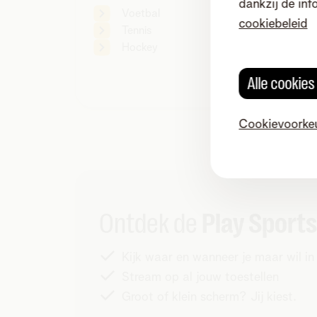
dankzij de inf
Voetbal
cookiebeleid
Tennis
Hockey
Alle cookie
Cookievoorke
Ontdek de
Play Sport
Kijk waar en wanneer je maar wil i
Stream op al jouw toestellen
Groot of klein scherm? Jij kiest.