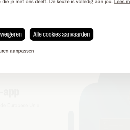
o die je met ons deelt. De keuze is volledig aan jou.
Lees m
Motorsport (incl. Formula 1)
Golf
Veldrijden
Basketb
Volleybal
s weigeren
Alle cookies aanvaarden
uren aanpassen
s-app
n de Europese Unie