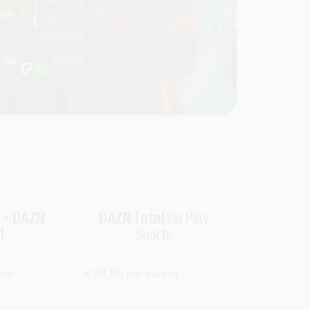
s + DAZN
DAZN Total
via Play
l
Sports
and
€ 24,99 per maand