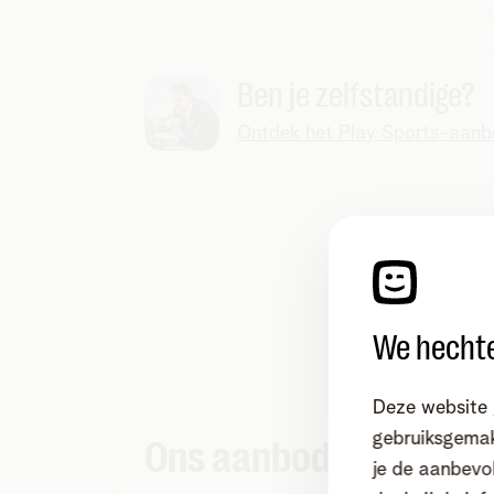
Ben je zelfstandige?
Ontdek het Play Sports-aanbo
We hechte
Deze website 
gebruiksgemak
Ons aanbod
je de aanbevol