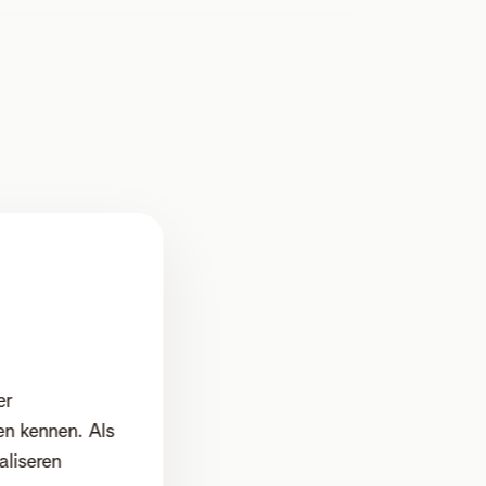
er
en kennen. Als
aliseren