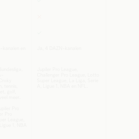
s-kanalen en
Ja, 4 DAZN-kanalen
Bundesliga,
Jupiler Pro League,
A-
Challenger Pro League, Lotto
 Croky
Super League, La Liga, Serie
n, tennis,
A, Ligue 1, NBA en NFL.
t, golf,
 veel meer.
piler Pro
er Pro
per League,
 Ligue 1, NBA