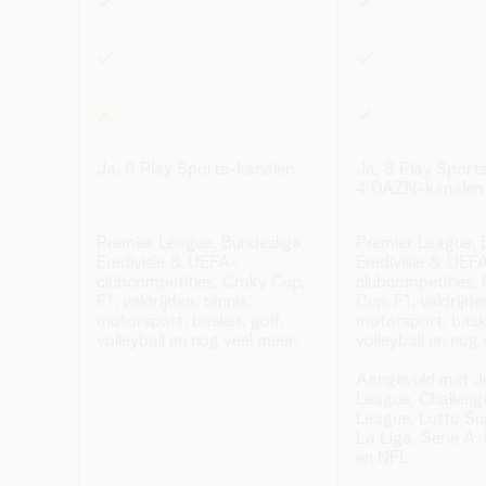
Ja, 8 Play Sports-kanalen
Ja, 8 Play Sport
4 DAZN-kanalen
Premier League, Bundesliga,
Premier League, 
Eredivisie & UEFA-
Eredivisie & UEF
clubcompetities, Croky Cup,
clubcompetities,
F1, veldrijden, tennis,
Cup, F1, veldrijde
motorsport, basket, golf,
motorsport, baske
volleyball en nog veel meer.
volleyball en nog
Aangevuld met Ju
League, Challeng
League, Lotto Su
La Liga, Serie A,
en NFL.