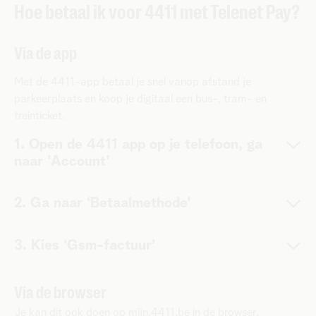
Hoe betaal ik voor 4411 met Telenet Pay?
Via de app
Met de 4411-app betaal je snel vanop afstand je
parkeerplaats en koop je digitaal een bus-, tram- en
treinticket.
1. Open de 4411 app op je telefoon, ga
naar 'Account'
2. Ga naar ‘Betaalmethode’
3. Kies ‘Gsm-factuur’
Via de browser
Je kan dit ook doen op
mijn.4411.be
in de browser.