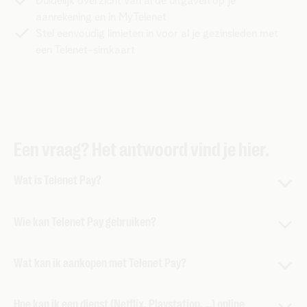
Duidelijk overzicht van al de uitgaven op je
aanrekening en in MyTelenet
Stel eenvoudig limieten in voor al je gezinsleden met
een Telenet-simkaart
Een vraag? Het antwoord vind je hier.
Wat is Telenet Pay?
Met Telenet Pay betaal jij je digitale aankopen gewoon met
Wie kan Telenet Pay gebruiken?
je mobiele nummer. Van apps en e-tickets tot je
streamingabonnement. Betalen gaat snel, veilig én zonder
Alle klanten met een mobiel nummer van Telenet kunnen
kredietkaart. Want alles verschijnt achteraf gewoon op je
Wat kan ik aankopen met Telenet Pay?
Telenet Pay gebruiken.
Telenet-aanrekening.
Het aanbod van digitale producten is enorm: van
Heb je
een nieuw mobiel abonnement
? Dan moet je voor
Hoe kan ik een dienst (Netflix, Playstation, …) online