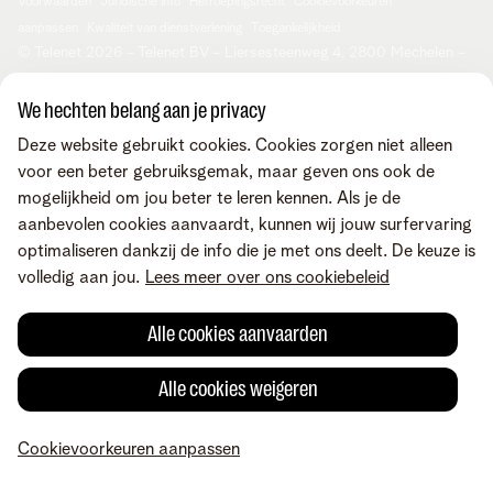
Check & Smile
Voorwaarden
Juridische info
Herroepingsrecht
Cookievoorkeuren
Careers
aanpassen
Kwaliteit van dienstverlening
Toegankelijkheid
Privacybeleid
© Telenet 2026 - Telenet BV - Liersesteenweg 4, 2800 Mechelen -
Cookiebeleid
BTW BE 0473.416.418 - RPR Antwerpen, afd. Mechelen
Heartware programma
We hechten belang aan je privacy
Deze website gebruikt cookies. Cookies zorgen niet alleen
voor een beter gebruiksgemak, maar geven ons ook de
mogelijkheid om jou beter te leren kennen. Als je de
aanbevolen cookies aanvaardt, kunnen wij jouw surfervaring
optimaliseren dankzij de info die je met ons deelt. De keuze is
volledig aan jou.
Lees meer over ons cookiebeleid
Alle cookies aanvaarden
Alle cookies weigeren
Cookievoorkeuren aanpassen