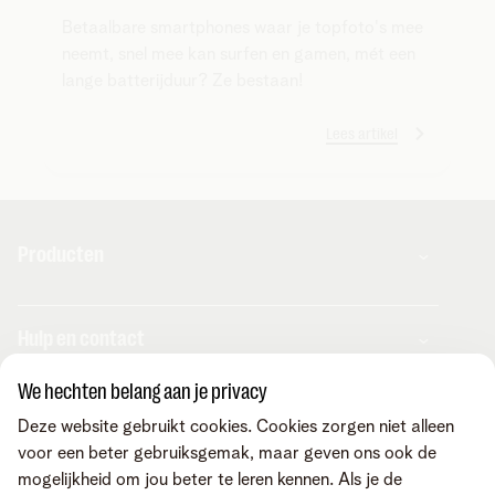
Betaalbare smartphones waar je topfoto's mee
neemt, snel mee kan surfen en gamen, mét een
lange batterijduur? Ze bestaan!
Lees artikel
Producten
Combo's
Hulp en contact
Internet
Mobiel
We hechten belang aan je privacy
Telenet TV
MyTelenet-app
Klantenservice
Streaming
Deze website gebruikt cookies. Cookies zorgen niet alleen
Contacteer ons
Fiber
voor een beter gebruiksgemak, maar geven ons ook de
Verhuizen
Wifi-versterkers
mogelijkheid om jou beter te leren kennen. Als je de
Easy Switch
Internet