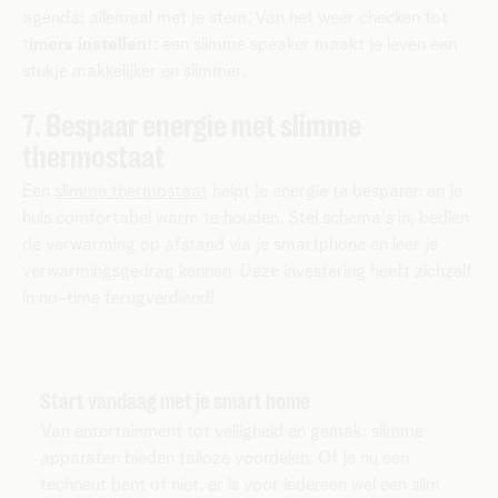
agenda: allemaal met je stem. Van het weer checken tot
t
imers instellen
t: een slimme speaker maakt je leven een
stukje makkelijker en slimmer.
7. Bespaar energie met slimme
thermostaat
Een
slimme thermostaat
helpt je energie te besparen en je
huis comfortabel warm te houden. Stel schema's in, bedien
de verwarming op afstand via je smartphone en leer je
verwarmingsgedrag kennen. Deze investering heeft zichzelf
in no-time terugverdiend!
Start vandaag met je smart home
Van entertainment tot veiligheid en gemak: slimme
apparaten bieden talloze voordelen. Of je nu een
techneut bent of niet, er is voor iedereen wel een slim