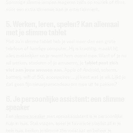
Sommige slimme lampen reageren zelfs op muziek of films,
voor een extra dimensie aan je entertainment.
5. Werken, leren, spelen? Kan allemaal
met je slimme tablet
Met zo’n slimme tablet heb je veel meer dan een grote
telefoon of handige computer. Hij is krachtig, maakt hij
alles makkelijker en je neemt hem overal mee. Want of je nu
wil werken, studeren of je amuseren, je
tablet past zich
vlot aan jouw wensen aan
. Apple of Android, scherm,
batterij, wifi of 5G, accessoires … jij kiest wat je wil. Lijkt je
dat geen fijn nieuwjaarscadeau om mee uit te pakken?
6. Je persoonlijke assistent: een slimme
speaker
Een
slimme speaker
met spraakassistent is je persoonlijke
hulp in huis. Stel vragen, speel je favoriete playlist af in je
hele huis, bedien je slimme thermostaat en beheer je