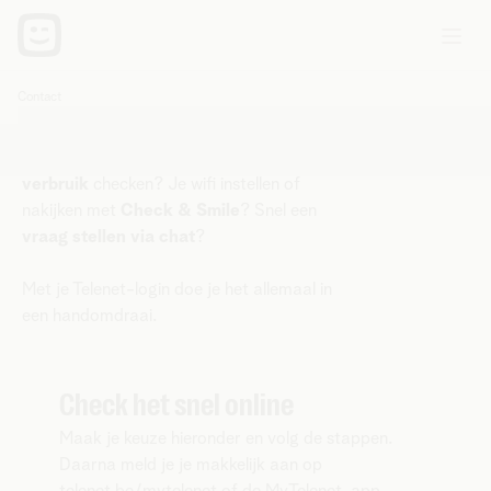
Login & wachtwoord
Contact
U
bent
hier:
Je
aanrekening betalen
of bekijken? Je
verbruik
checken? Je wifi instellen of
nakijken met
Check & Smile
? Snel een
vraag stellen via chat
?
Met je Telenet-login doe je het allemaal in
een handomdraai.
Check het snel online
Maak je keuze hieronder en volg de stappen.
Daarna meld je je makkelijk aan op