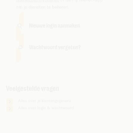
telenet.be/mytelenet
of de MyTelenet-app
om je diensten te beheren.
Nieuwe login aanmaken
Wachtwoord vergeten?
Veelgestelde vragen
Alles over je klantengegevens
Alles over login & wachtwoord