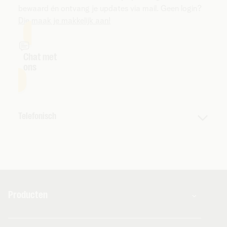
bewaard én ontvang je updates via mail. Geen login?
Die maak je makkelijk aan!
Chat met
ons
Telefonisch
Bel ons op 015 66 66 66
Openingsuren
Maandag tot vrijdag 8-20u.
Zaterdag 9-18u.
Producten
Zondag en feestdagen gesloten
Combo's
Goed om te weten: