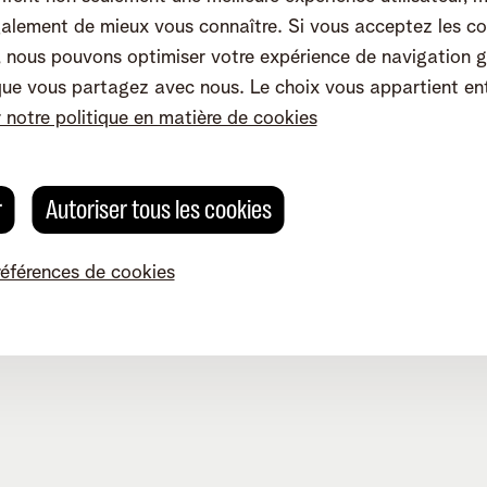
ager
TV et divertissement
alement de mieux vous connaître. Si vous acceptez les co
witch
Relevés de compte
nous pouvons optimiser votre expérience de navigation g
Dérangements
que vous partagez avec nous. Le choix vous appartient en
communauté
Modifier vos données
r notre politique en matière de cookies
r
Autoriser tous les cookies
références de cookies