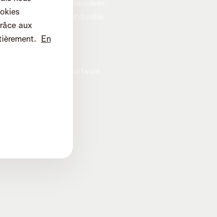
Informations financières
okies
Développement durable
râce aux
Careers
tièrement.
En
Vie privée
Cookie policy
Programme heartware