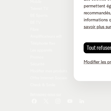
Mobile
Démén
permettent ég
Telenet TV
Easy S
recommandés, 
BE Sports
Reprise
informations 
BE TV
Notre 
savoir plus su
Fibre
Tarifs
Amplificateurs wifi
Téléphonie fixe
Tout refuse
Les appareils
Promos
Modifier les p
Sécurité
Modifier mes produits
Offre Internet Sociale
Check & Smile
Retrouvez-nous sur