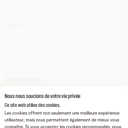
Loewe
En savoir plus
Qu'est-ce que TV avec une carte ?
Nous nous soucions de votre vie privée
Ce site web utilise des cookies.
Vous cherchez autre chose ?
Les cookies offrent non seulement une meilleure expérience
Partager sur
utilisateur, mais nous permettent également de mieux vous
connaître. Si vous acceptez les cookies recommandés, nous