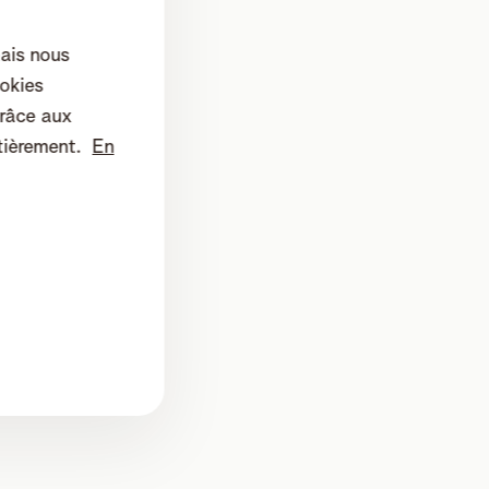
mais nous
okies
râce aux
tièrement.
En