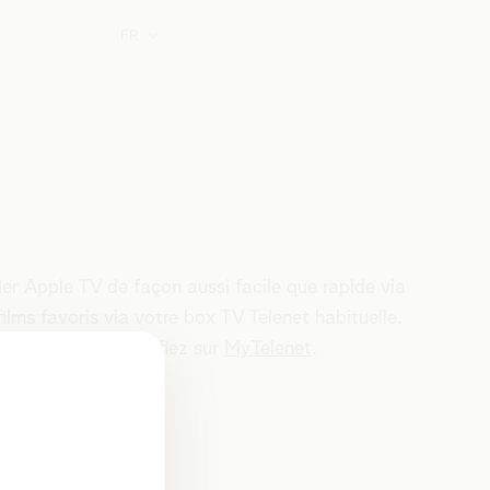
FR
 Apple TV de façon aussi facile que rapide via
films favoris via votre box TV Telenet habituelle.
ous utilisez ? Vérifiez sur
MyTelenet
.