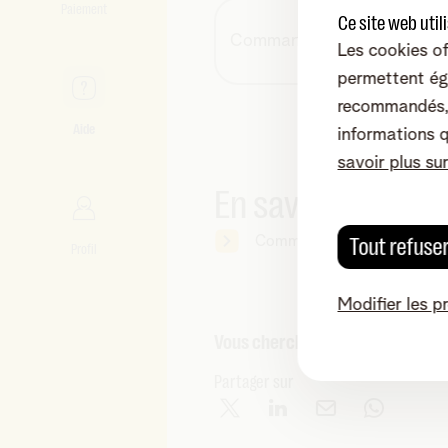
Paiement
Ce site web util
Commander
Les cookies of
permettent ég
recommandés, 
Aide
informations 
savoir plus su
En savoir plus
Tout refuse
Commander Netflix via Tele
Profil
Modifier les p
Vous cherchez autre chose ?
Partager sur