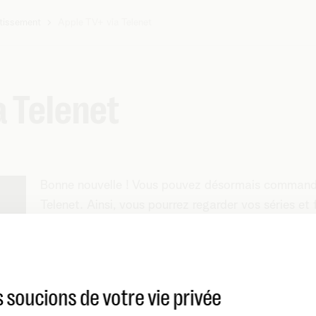
rtissement
Apple TV+ via Telenet
a Telenet
Bonne nouvelle ! Vous pouvez désormais commander
Telenet. Ainsi, vous pourrez regarder vos séries et 
Vous n’avez aucune idée du type de décodeur que v
 soucions de votre vie privée