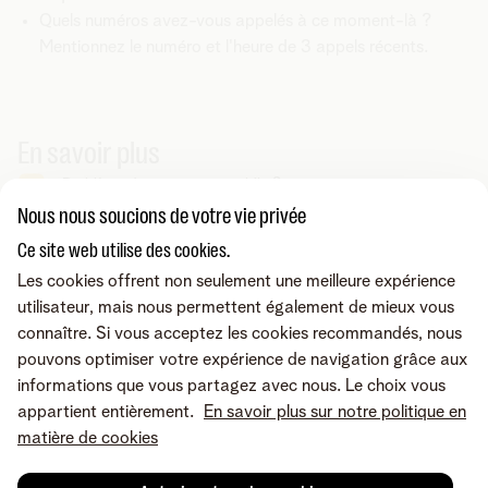
Quels numéros avez-vous appelés à ce moment-là ?
Mentionnez le numéro et l'heure de 3 appels récents.
En savoir plus
Problème de couverture mobile ?
Nous nous soucions de votre vie privée
Ce site web utilise des cookies.
Vous cherchez autre chose ?
Les cookies offrent non seulement une meilleure expérience
Partager sur
utilisateur, mais nous permettent également de mieux vous
connaître. Si vous acceptez les cookies recommandés, nous
pouvons optimiser votre expérience de navigation grâce aux
informations que vous partagez avec nous. Le choix vous
appartient entièrement.
En savoir plus sur notre politique en
matière de cookies