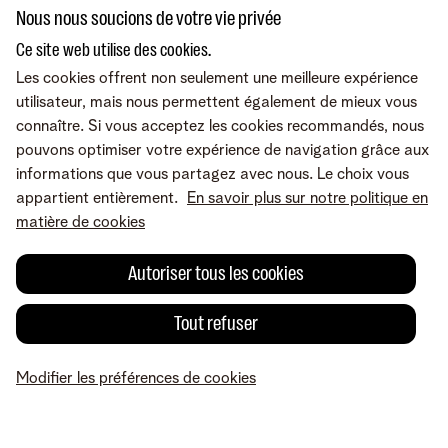
Nous nous soucions de votre vie privée
Ce site web utilise des cookies.
Vous cherchez autre chose ?
Les cookies offrent non seulement une meilleure expérience
Partager sur
utilisateur, mais nous permettent également de mieux vous
connaître. Si vous acceptez les cookies recommandés, nous
pouvons optimiser votre expérience de navigation grâce aux
informations que vous partagez avec nous. Le choix vous
appartient entièrement.
En savoir plus sur notre politique en
matière de cookies
Autoriser tous les cookies
Tout refuser
Une erreur ou une suggestion?
Modifier les préférences de cookies
MyTelenet
Mes produits
Paiement
Aide
Profil
Conditions
Mentions légales
Droit de rétractation
Modifier les préférences de
cookies
Accessibilité
© Telenet 2026 - Telenet SRL – Liersesteenweg 4, 2800 Malines –