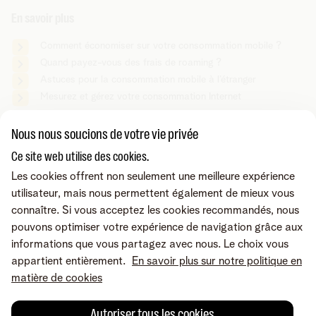
En savoir plus
Comment économiser sur votre consommation mobile ?
Quand payez-vous des frais de roaming ?
Astuces pour la consommation mobile à l’étranger
Mesurez et gérez votre consommation Internet
Nous nous soucions de votre vie privée
Vous cherchez autre chose ?
Ce site web utilise des cookies.
Partager sur
Les cookies offrent non seulement une meilleure expérience
utilisateur, mais nous permettent également de mieux vous
connaître. Si vous acceptez les cookies recommandés, nous
pouvons optimiser votre expérience de navigation grâce aux
informations que vous partagez avec nous. Le choix vous
appartient entièrement.
En savoir plus sur notre politique en
matière de cookies
Autoriser tous les cookies