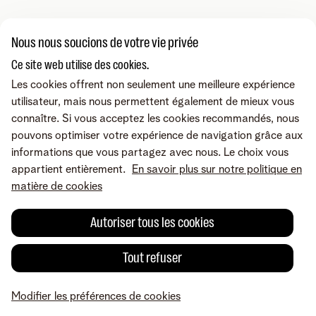
Nous nous soucions de votre vie privée
Ce site web utilise des cookies.
Les cookies offrent non seulement une meilleure expérience
utilisateur, mais nous permettent également de mieux vous
connaître. Si vous acceptez les cookies recommandés, nous
pouvons optimiser votre expérience de navigation grâce aux
informations que vous partagez avec nous. Le choix vous
appartient entièrement.
En savoir plus sur notre politique en
matière de cookies
Bon à savoir
Autoriser tous les cookies
Un test de vitesse n’est toujours qu’un instantané.
Tout refuser
Plusieurs facteurs, tels que le trafic internet, votre
réseau domestique ou même votre navigateur,
peuvent influencer le résultat. Ainsi, la vitesse réelle
Modifier les préférences de cookies
sur votre appareil peut être plus basse que votre