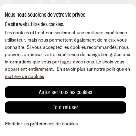
Sécurité
Modifier vos données
Informations financières
Modifier mes produits
Développement durable
Nous nous soucions de votre vie privée
Offre Internet Sociale
Conditions
Mentions légales
Droit de rétractation
Modifier les préférences de
Careers
Check & Smile
cookies
Qualité des services
Accessibilité
Ce site web utilise des cookies.
Vie privée
© Telenet 2026 - Telenet SRL - Liersesteenweg 4, 2800 Malines -
Les cookies offrent non seulement une meilleure expérience
Cookie policy
TVA BE 0473.416.418 - RPM Anvers dep. Malines
utilisateur, mais nous permettent également de mieux vous
Programme heartware
connaître. Si vous acceptez les cookies recommandés, nous
pouvons optimiser votre expérience de navigation grâce aux
informations que vous partagez avec nous. Le choix vous
appartient entièrement.
En savoir plus sur notre politique en
matière de cookies
Autoriser tous les cookies
Tout refuser
Modifier les préférences de cookies