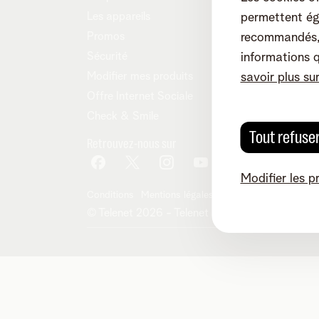
Les appareils
permettent ég
Promos
recommandés, 
Sécurité
informations 
Modifier mes produits
savoir plus su
Offre Internet Sociale
Check & Smile
Tout refuse
Retrouvez-nous sur
Modifier les p
Conditions
Mentions légales
Droit de rétractation
© Telenet 2026 - Telenet SRL - Liersesteenwe