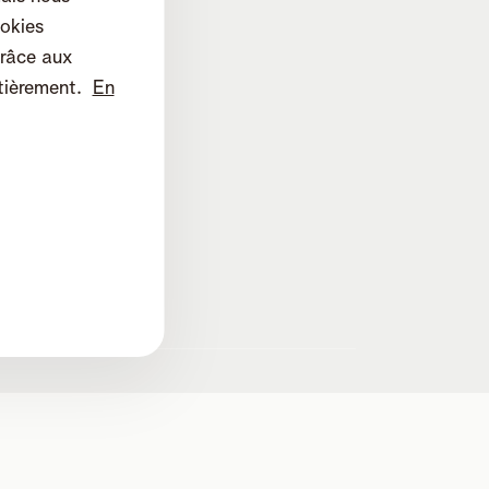
okies
râce aux
tièrement.
En
lines