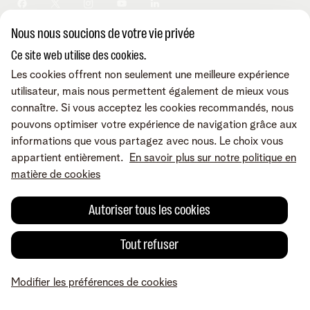
Sécurité
Modifier vos données
Informations financières
Modifier mes produits
Développement durable
Nous nous soucions de votre vie privée
Offre Internet Sociale
Conditions
Mentions légales
Droit de rétractation
Modifier les préférences de
Careers
Check & Smile
cookies
Qualité des services
Accessibilité
Ce site web utilise des cookies.
Vie privée
© Telenet 2026 - Telenet SRL - Liersesteenweg 4, 2800 Malines -
Les cookies offrent non seulement une meilleure expérience
Cookie policy
TVA BE 0473.416.418 - RPM Anvers dep. Malines
utilisateur, mais nous permettent également de mieux vous
Programme heartware
connaître. Si vous acceptez les cookies recommandés, nous
pouvons optimiser votre expérience de navigation grâce aux
informations que vous partagez avec nous. Le choix vous
appartient entièrement.
En savoir plus sur notre politique en
matière de cookies
Autoriser tous les cookies
Tout refuser
Modifier les préférences de cookies