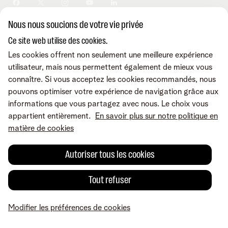
Sécurité
Modifier vos données
Informations financières
Modifier mes produits
Développement durable
Nous nous soucions de votre vie privée
Offre Internet Sociale
Conditions
Mentions légales
Droit de rétractation
Modifier les préférences de
Careers
Check & Smile
cookies
Qualité des services
Accessibilité
Ce site web utilise des cookies.
Vie privée
© Telenet 2026 - Telenet SRL - Liersesteenweg 4, 2800 Malines -
Les cookies offrent non seulement une meilleure expérience
Cookie policy
TVA BE 0473.416.418 - RPM Anvers dep. Malines
utilisateur, mais nous permettent également de mieux vous
Programme heartware
connaître. Si vous acceptez les cookies recommandés, nous
pouvons optimiser votre expérience de navigation grâce aux
informations que vous partagez avec nous. Le choix vous
appartient entièrement.
En savoir plus sur notre politique en
matière de cookies
Autoriser tous les cookies
Tout refuser
Modifier les préférences de cookies