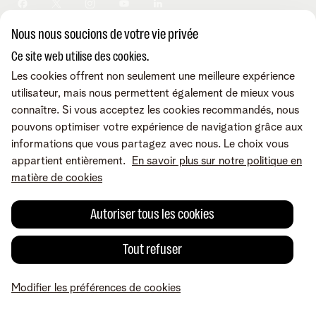
Sécurité
Modifier vos données
Informations financières
Modifier mes produits
Développement durable
Nous nous soucions de votre vie privée
Offre Internet Sociale
Conditions
Mentions légales
Droit de rétractation
Modifier les préférences de
Careers
Check & Smile
cookies
Qualité des services
Accessibilité
Ce site web utilise des cookies.
Vie privée
© Telenet 2026 - Telenet SRL - Liersesteenweg 4, 2800 Malines -
Les cookies offrent non seulement une meilleure expérience
Cookie policy
TVA BE 0473.416.418 - RPM Anvers dep. Malines
utilisateur, mais nous permettent également de mieux vous
Programme heartware
connaître. Si vous acceptez les cookies recommandés, nous
pouvons optimiser votre expérience de navigation grâce aux
informations que vous partagez avec nous. Le choix vous
appartient entièrement.
En savoir plus sur notre politique en
matière de cookies
Autoriser tous les cookies
Tout refuser
Modifier les préférences de cookies