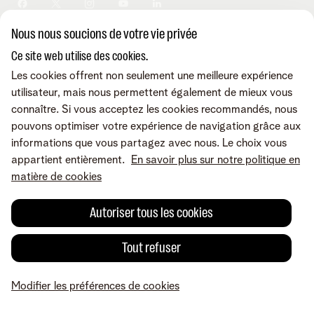
Sécurité
Modifier vos données
Informations financières
Modifier mes produits
Développement durable
Nous nous soucions de votre vie privée
Offre Internet Sociale
Conditions
Mentions légales
Droit de rétractation
Modifier les préférences de
Careers
Check & Smile
cookies
Qualité des services
Accessibilité
Ce site web utilise des cookies.
Vie privée
© Telenet 2026 - Telenet SRL - Liersesteenweg 4, 2800 Malines -
Les cookies offrent non seulement une meilleure expérience
Cookie policy
TVA BE 0473.416.418 - RPM Anvers dep. Malines
utilisateur, mais nous permettent également de mieux vous
Programme heartware
connaître. Si vous acceptez les cookies recommandés, nous
pouvons optimiser votre expérience de navigation grâce aux
informations que vous partagez avec nous. Le choix vous
appartient entièrement.
En savoir plus sur notre politique en
matière de cookies
Autoriser tous les cookies
Tout refuser
Modifier les préférences de cookies