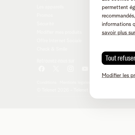
Les appareils
permettent ég
Promos
recommandés, 
Sécurité
informations 
Modifier mes produits
savoir plus su
Offre Internet Sociale
Check & Smile
Tout refuse
Retrouvez-nous sur
Modifier les p
Conditions
Mentions légales
Droit de rétractation
© Telenet 2026 - Telenet SRL - Liersesteenwe