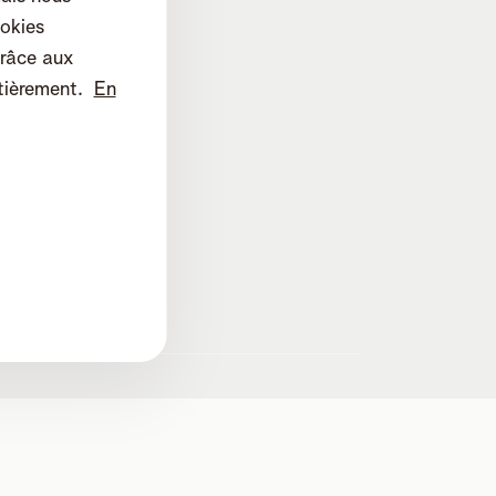
okies
râce aux
tièrement.
En
lines