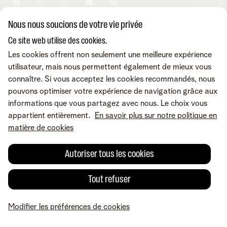
Sécurité
Modifier vos données
Informations financières
Modifier mes produits
Développement durable
Nous nous soucions de votre vie privée
Offre Internet Sociale
Conditions
Mentions légales
Droit de rétractation
Modifier les préférences de
Careers
Check & Smile
cookies
Qualité des services
Accessibilité
Ce site web utilise des cookies.
Vie privée
© Telenet 2026 - Telenet SRL - Liersesteenweg 4, 2800 Malines -
Les cookies offrent non seulement une meilleure expérience
Cookie policy
TVA BE 0473.416.418 - RPM Anvers dep. Malines
utilisateur, mais nous permettent également de mieux vous
Programme heartware
connaître. Si vous acceptez les cookies recommandés, nous
pouvons optimiser votre expérience de navigation grâce aux
informations que vous partagez avec nous. Le choix vous
appartient entièrement.
En savoir plus sur notre politique en
matière de cookies
Autoriser tous les cookies
Tout refuser
Modifier les préférences de cookies