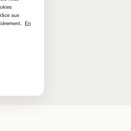
okies
râce aux
tièrement.
En
lines