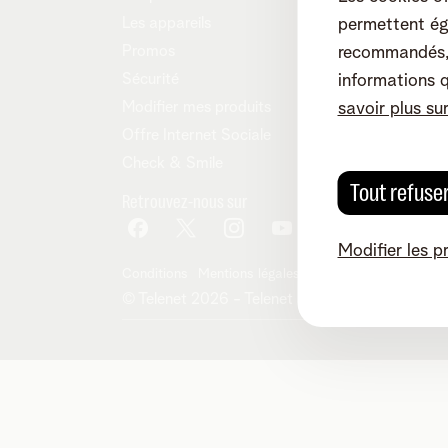
Les appareils
permettent ég
Promos
recommandés, 
Sécurité
informations 
Modifier mes produits
savoir plus su
Offre Internet Sociale
Check & Smile
Tout refuse
Retrouvez-nous sur
Modifier les p
Conditions
Mentions légales
Droit de rétractation
© Telenet 2026 - Telenet SRL - Liersesteenwe