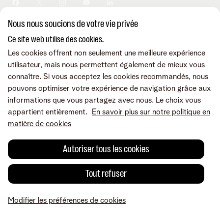
Sécurité
Modifier vos données
Informations financières
Modifier mes produits
Développement durable
Nous nous soucions de votre vie privée
Offre Internet Sociale
Conditions
Mentions légales
Droit de rétractation
Modifier les préférences de
Careers
Check & Smile
cookies
Qualité des services
Accessibilité
Ce site web utilise des cookies.
Vie privée
© Telenet 2026 - Telenet SRL - Liersesteenweg 4, 2800 Malines -
Les cookies offrent non seulement une meilleure expérience
Cookie policy
TVA BE 0473.416.418 - RPM Anvers dep. Malines
utilisateur, mais nous permettent également de mieux vous
Programme heartware
connaître. Si vous acceptez les cookies recommandés, nous
pouvons optimiser votre expérience de navigation grâce aux
informations que vous partagez avec nous. Le choix vous
appartient entièrement.
En savoir plus sur notre politique en
matière de cookies
Autoriser tous les cookies
Tout refuser
Modifier les préférences de cookies