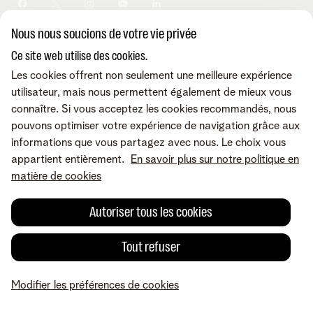
Sécurité
Modifier vos données
Informations financières
Modifier mes produits
Développement durable
Nous nous soucions de votre vie privée
Offre Internet Sociale
Conditions
Mentions légales
Droit de rétractation
Modifier les préférences de
Careers
Check & Smile
cookies
Qualité des services
Accessibilité
Ce site web utilise des cookies.
Vie privée
© Telenet 2026 - Telenet SRL - Liersesteenweg 4, 2800 Malines -
Les cookies offrent non seulement une meilleure expérience
Cookie policy
TVA BE 0473.416.418 - RPM Anvers dep. Malines
utilisateur, mais nous permettent également de mieux vous
Programme heartware
connaître. Si vous acceptez les cookies recommandés, nous
pouvons optimiser votre expérience de navigation grâce aux
informations que vous partagez avec nous. Le choix vous
appartient entièrement.
En savoir plus sur notre politique en
matière de cookies
Autoriser tous les cookies
Tout refuser
Modifier les préférences de cookies