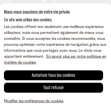
Sécurité
Modifier vos données
Informations financières
Modifier mes produits
Développement durable
Nous nous soucions de votre vie privée
Offre Internet Sociale
Conditions
Mentions légales
Droit de rétractation
Modifier les préférences de
Careers
Check & Smile
cookies
Qualité des services
Accessibilité
Ce site web utilise des cookies.
Vie privée
© Telenet 2026 - Telenet SRL - Liersesteenweg 4, 2800 Malines -
Les cookies offrent non seulement une meilleure expérience
Cookie policy
TVA BE 0473.416.418 - RPM Anvers dep. Malines
utilisateur, mais nous permettent également de mieux vous
Programme heartware
connaître. Si vous acceptez les cookies recommandés, nous
pouvons optimiser votre expérience de navigation grâce aux
informations que vous partagez avec nous. Le choix vous
appartient entièrement.
En savoir plus sur notre politique en
matière de cookies
Autoriser tous les cookies
Tout refuser
Modifier les préférences de cookies