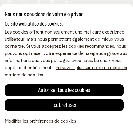
Sécurité
Modifier vos données
Informations financières
Modifier mes produits
Développement durable
Nous nous soucions de votre vie privée
Offre Internet Sociale
Conditions
Mentions légales
Droit de rétractation
Modifier les préférences de
Careers
Check & Smile
cookies
Qualité des services
Accessibilité
Ce site web utilise des cookies.
Vie privée
© Telenet 2026 - Telenet SRL - Liersesteenweg 4, 2800 Malines -
Les cookies offrent non seulement une meilleure expérience
Cookie policy
TVA BE 0473.416.418 - RPM Anvers dep. Malines
utilisateur, mais nous permettent également de mieux vous
Programme heartware
connaître. Si vous acceptez les cookies recommandés, nous
pouvons optimiser votre expérience de navigation grâce aux
informations que vous partagez avec nous. Le choix vous
appartient entièrement.
En savoir plus sur notre politique en
matière de cookies
Autoriser tous les cookies
Tout refuser
Modifier les préférences de cookies