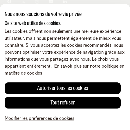
Sécurité
Modifier vos données
Informations financières
Modifier mes produits
Développement durable
Nous nous soucions de votre vie privée
Offre Internet Sociale
Conditions
Mentions légales
Droit de rétractation
Modifier les préférences de
Careers
Check & Smile
cookies
Qualité des services
Accessibilité
Ce site web utilise des cookies.
Vie privée
© Telenet 2026 - Telenet SRL - Liersesteenweg 4, 2800 Malines -
Les cookies offrent non seulement une meilleure expérience
Cookie policy
TVA BE 0473.416.418 - RPM Anvers dep. Malines
utilisateur, mais nous permettent également de mieux vous
Programme heartware
connaître. Si vous acceptez les cookies recommandés, nous
pouvons optimiser votre expérience de navigation grâce aux
informations que vous partagez avec nous. Le choix vous
appartient entièrement.
En savoir plus sur notre politique en
matière de cookies
Autoriser tous les cookies
Tout refuser
Modifier les préférences de cookies