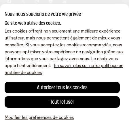
Sécurité
Modifier vos données
Informations financières
Modifier mes produits
Développement durable
Nous nous soucions de votre vie privée
Offre Internet Sociale
Conditions
Mentions légales
Droit de rétractation
Modifier les préférences de
Careers
Check & Smile
cookies
Qualité des services
Accessibilité
Ce site web utilise des cookies.
Vie privée
© Telenet 2026 - Telenet SRL - Liersesteenweg 4, 2800 Malines -
Les cookies offrent non seulement une meilleure expérience
Cookie policy
TVA BE 0473.416.418 - RPM Anvers dep. Malines
utilisateur, mais nous permettent également de mieux vous
Programme heartware
connaître. Si vous acceptez les cookies recommandés, nous
pouvons optimiser votre expérience de navigation grâce aux
informations que vous partagez avec nous. Le choix vous
appartient entièrement.
En savoir plus sur notre politique en
matière de cookies
Autoriser tous les cookies
Tout refuser
Modifier les préférences de cookies