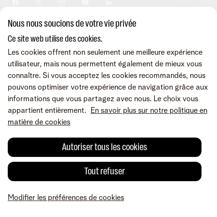
Sécurité
Modifier vos données
Informations financières
Modifier mes produits
Développement durable
Nous nous soucions de votre vie privée
Offre Internet Sociale
Conditions
Mentions légales
Droit de rétractation
Modifier les préférences de
Careers
Check & Smile
cookies
Qualité des services
Accessibilité
Ce site web utilise des cookies.
Vie privée
© Telenet 2026 - Telenet SRL - Liersesteenweg 4, 2800 Malines -
Les cookies offrent non seulement une meilleure expérience
Cookie policy
TVA BE 0473.416.418 - RPM Anvers dep. Malines
utilisateur, mais nous permettent également de mieux vous
Programme heartware
connaître. Si vous acceptez les cookies recommandés, nous
pouvons optimiser votre expérience de navigation grâce aux
informations que vous partagez avec nous. Le choix vous
appartient entièrement.
En savoir plus sur notre politique en
matière de cookies
Autoriser tous les cookies
Tout refuser
Modifier les préférences de cookies