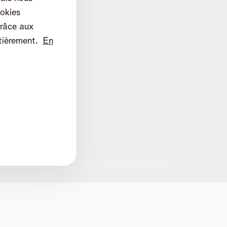
okies
râce aux
tièrement.
En
lines