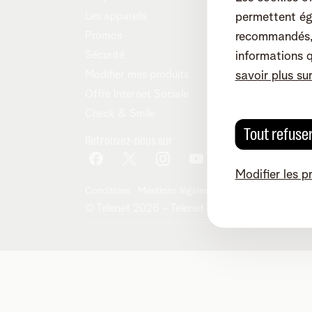
Les appareils
permettent ég
Promos
recommandés, 
Sécurité
informations 
Modifier mes produits
savoir plus su
Offre Internet Sociale
Check & Smile
Tout refuse
Retrouvez-nous sur
Modifier les p
Conditions
Mentions légales
Droit de rétractation
© Telenet 2026 - Telenet SRL - Liersesteenwe