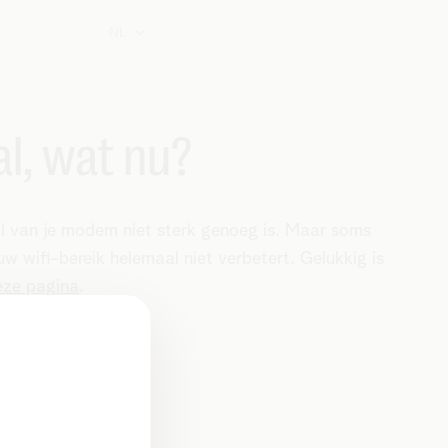
NL
al, wat nu?
aal van je modem niet sterk genoeg is. Maar soms
ouw wifi-bereik helemaal niet verbetert. Gelukkig is
eze pagina
.
sing