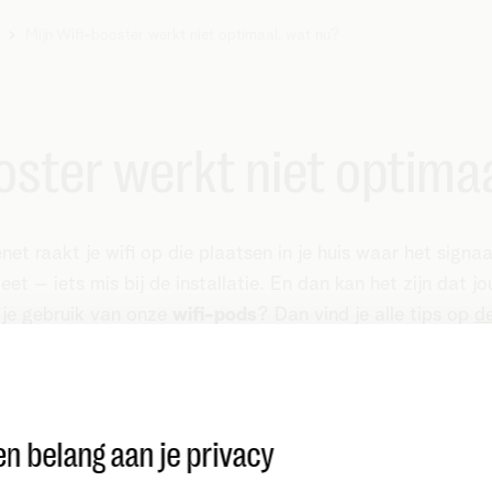
Mijn Wifi-booster werkt niet optimaal, wat nu?
oster werkt niet optima
net raakt je wifi op die plaatsen in je huis waar het sign
et – iets mis bij de installatie. En dan kan het zijn dat j
 je gebruik van onze
wifi-pods
? Dan vind je alle tips op
d
Te dicht bij je modem?
De ideale plaat
n belang aan je privacy