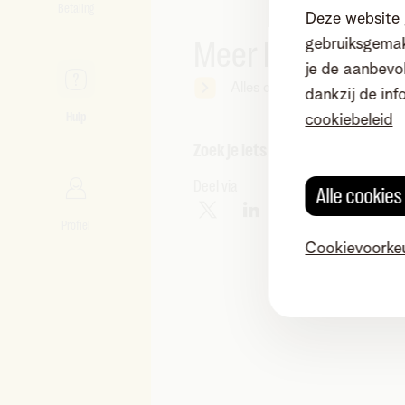
Betaling
Deze website 
Meer lezen
gebruiksgemak
je de aanbevol
Alles over Wifi-boosters van
dankzij de inf
Hulp
cookiebeleid
Zoek je iets anders?
Deel via
Alle cookie
Profiel
Cookievoorke