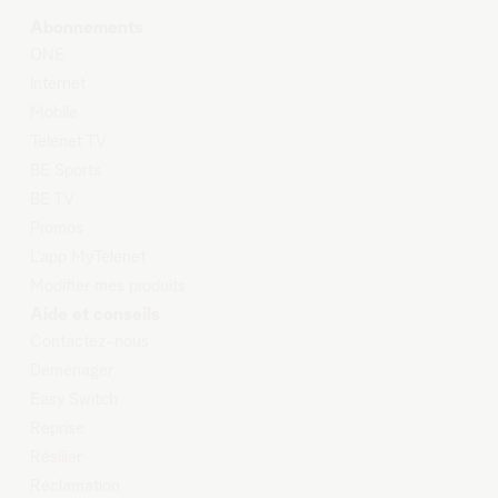
Abonnements
O
NE
Internet
Mobile
Telenet TV
BE Sports
BE TV
Promos
L'app MyTelenet
Modifier mes produits
Aide et conseils
Contactez-nous
Déménager
Easy Switch
Reprise
Résilier
Réclamation