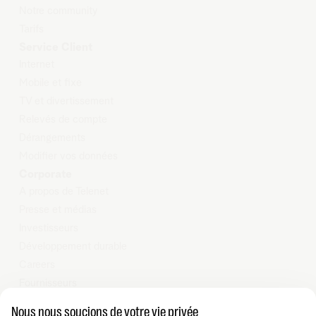
Notre community
Tarifs
Service Client
Internet
Mobile et
fixe
TV et
d
ivertissement
Relevés
de compte
Dérangements
Modifier
vos données
Corporate
A propos de Telenet
Presse et médias
Investisseurs
Développement durable
Careers
Fournisseurs
Vie privée
Nous nous soucions de votre vie privée