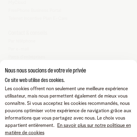
MyCloud
FreePhone Business Portal
Telenet Incentive Plan E-Care
Contact & conseils
Par téléphone
Par e-mail
Parcs d'entreprises
Nos partenaires Business
Nous nous soucions de votre vie privée
Tarifs
Ce site web utilise des cookies.
Telenet SRL - Liersesteenweg 4, 2800 Malines - TVA BE
Les cookies offrent non seulement une meilleure expérience
0473.416.418 - RPM Anvers dep. Malines
utilisateur, mais nous permettent également de mieux vous
connaître. Si vous acceptez les cookies recommandés, nous
pouvons optimiser votre expérience de navigation grâce aux
informations que vous partagez avec nous. Le choix vous
appartient entièrement.
En savoir plus sur notre politique en
matière de cookies